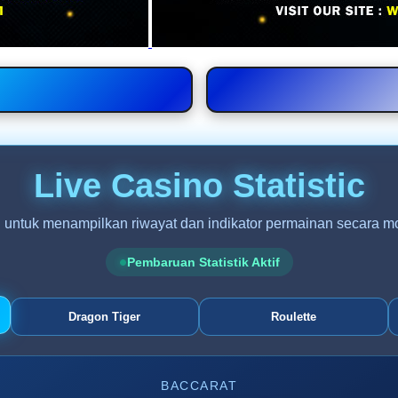
ve casino online yang mencari akses resmi, permainan real-ti
Live Casino Statistic
 untuk menampilkan riwayat dan indikator permainan secara m
Pembaruan Statistik Aktif
Dragon Tiger
Roulette
BACCARAT