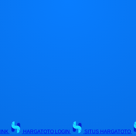
INK
HARGATOTO LOGIN
SITUS HARGATOTO