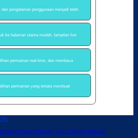
dan pengalaman penggunaan menjadi lebih
uk ke halaman utama mudah, tampilan live
lihan permainan real-time, dan membaca
ilihan permainan yang tertata membuat
026
RESMI
CASINO ONLINE
LIVE CASINO ONLINE