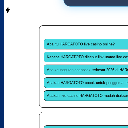
Link Utama Live Casino Online
Cashback
Terbesar 2026!
FAQ HARGATOTO
Apa itu HARGATOTO live casino online?
Kenapa HARGATOTO disebut link utama live cas
Apa keunggulan cashback terbesar 2026 di H
Apakah HARGATOTO cocok untuk penggemar li
Apakah live casino HARGATOTO mudah diakses
Reviews Pemain HARGATOTO