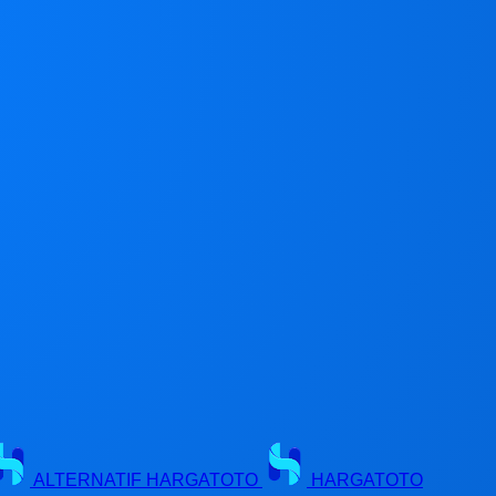
ALTERNATIF HARGATOTO
HARGATOTO