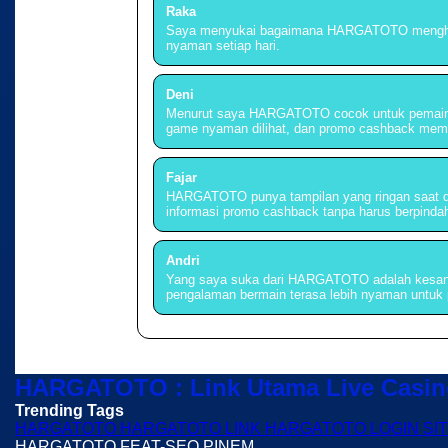
Raka
Saya menyukai bagaimana HARGATOTO menghadir
nyaman setiap hari.
Deni
Menurut saya HARGATOTO cocok untuk pemain ya
game nyaman dilihat, dan promo cashback memb
Fajar
HARGATOTO punya tampilan yang ringan saat di
informasi promo cashback tanpa harus berpinda
Andri
Yang saya suka dari HARGATOTO adalah kesan pr
pengalaman bermain terasa lebih nyaman untuk 
HARGATOTO : Link Utama Live Casin
Trending Tags
HARGATOTO
HARGATOTO LINK
HARGATOTO LOGIN
SI
HARGATOTO FEAT-SEO PINEM.