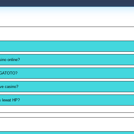
ino online?
ARGATOTO?
ve casino?
 lewat HP?