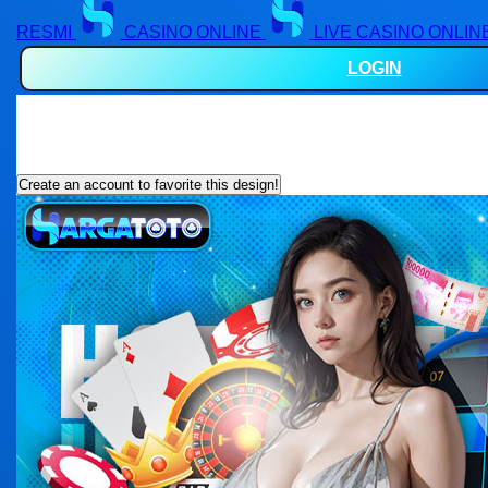
RESMI
CASINO ONLINE
LIVE CASINO ONLIN
LOGIN
Design ID:74165272
HARGATOTO : Link Utama Li
$16
IDR 5.000
Create an account to favorite this design!