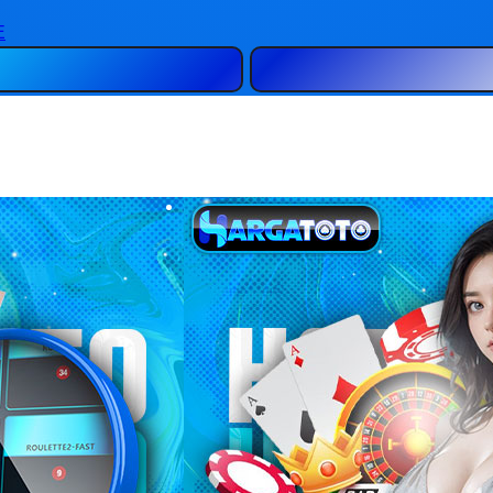
E
ve Casino Online Dengan Ca