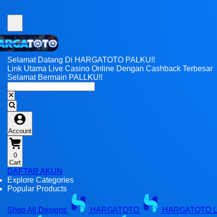
Selamat Datang Di HARGATOTO PALKU!!
Link Utama Live Casino Online Dengan Cashback Terbesar
Selamat Bermain PALLKU!!
Account
0
Cart
DAFTAR AKUN
Explore Categories
Popular Products
Shop All Designs
HARGATOTO
HARGATOTO L