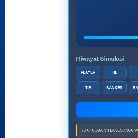
Riwayat Simulasi
PLAYER
TIE
TIE
BANKER
B
YUKK COBAINN LANGSUNGG PA